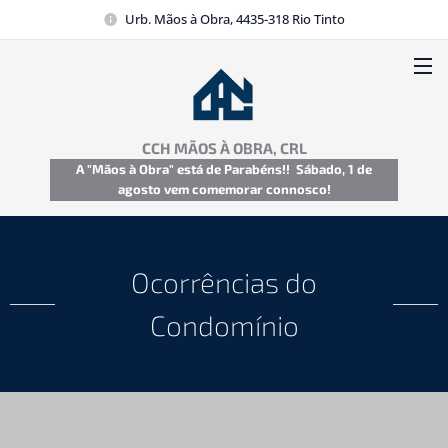
Urb. Mãos à Obra, 4435-318 Rio Tinto
CCH MÃOS À OBRA, CRL
A "Mãos à Obra" está de Parabéns!! Sábado, 1 de
agosto vem comemorar connosco!
Ocorrências do
Condomínio